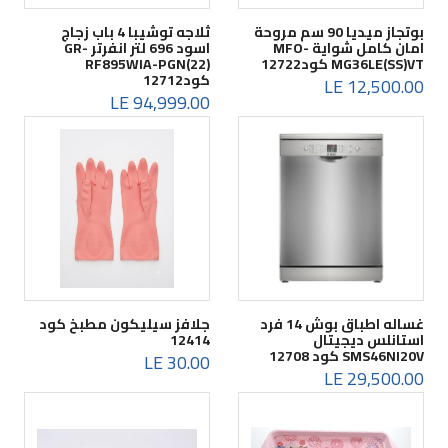
بوتجاز ميديا 90 سم مروحة
ثلاجه توشيبا 4 باب زجاج
امان كامل شواية MFO-
اسود 696 لتر انفرتر GR-
MG36LE(SS)VT كود12722
RF895WIA-PGN(22)
كود12712
12,500.00 LE
94,999.00 LE
غساله اطباق بوش 14 فرد
جلافز سيليكون مطبخ كود
استانلس ديجيتال
12414
SMS46NI20V كود 12708
30.00 LE
29,500.00 LE