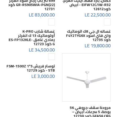
حصان، بارد فقط، ايليت انفرتر،
699 لتر باب زجاج اسود انفرتر
EIFW12C/IW-R32 - ابيض
GR-RS905WIA-PGN(22) كود
كود12612
12731
83,000.00 LE
22,500.00 LE
غساله ال جي 8ك اتوماتيك
غسالة شارب K-PRO
واي فاي اسود F4Y2TYG6X
أوتوماتيك 13 ك انفرتر
كود 12735
رمادي غامق ES-FP132KLE-
G كود 12723
19,800.00 LE
34,500.00 LE
توستر فريش 5*1 FSM-1500Z
- STB كود 12729
3,000.00 LE
مروحة سقف جروهي 56
بوصة، 5 سرعات، أبيض –
GFA56 CRG كود 12730