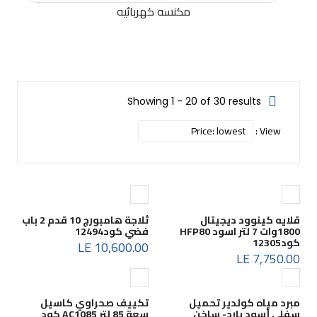
مكنسه كهربائيه
Showing 1 - 20 of 30 results
View :
قلايه كينوود ديجيتال
ثلاجة هامبورج 10 قدم 2 باب
1800وات 7 لتر اسود HFP80
فضي كود12494
كود12305
10,600.00 LE
7,750.00 LE
مبرد مياه كولدير تحميل
تكييف صحراوي كاسيل
سفلي أسود بارد- ساخن
سعة 85 لتر AC1085 كود