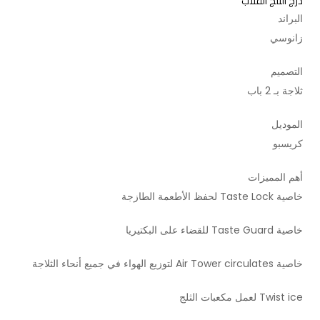
درج الثلج القلاب
البراند
زانوسي
التصميم
ثلاجة بـ 2 باب
الموديل
كريسبو
أهم المميزات
خاصية Taste Lock لحفظ الأطعمة الطازجة
خاصية Taste Guard للقضاء على البكتيريا
خاصية Air Tower circulates لتوزيع الهواء في جميع أنحاء الثلاجة
Twist ice لعمل مكعبات الثلج