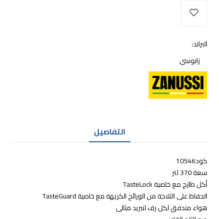
البراند:
زانوسي
التفاصيل
كود10546
سعة 370 لتر
أكل طازج مع خاصية TasteLock
الحفاظ على الثلاجة من الورائح الكريهة مع خاصية TasteGuard
هواء متدفق لكل رف لتبريد مثالى