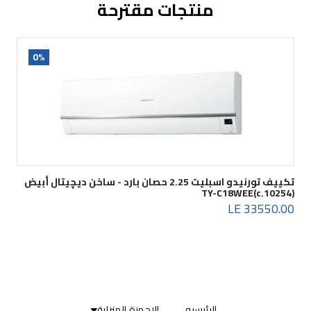
منتجات مقترحة
0%
تكييف تورنيدو اسبليت 2.25 حصان بارد - ساخن ديچيتال أبيض
TY-C18WEE(c.10254)
33550.00 LE
الرئيسيه
الاجهزة المنزلية