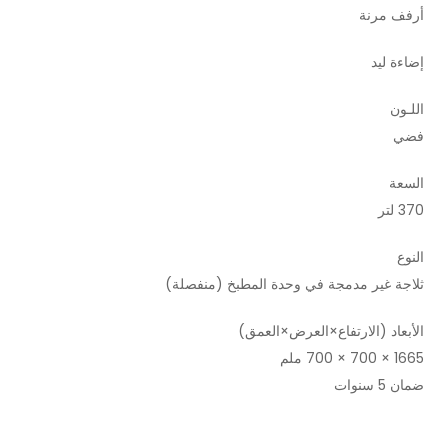
أرفف مرنة
إضاءة ليد
اللـون
فضي
السعة
370 لتر
النوع
ثلاجة غير مدمجة في وحدة المطبخ (منفصلة)
الأبعاد (الارتفاع×العرض×العمق)
1665 × 700 × 700 ملم
ضمان 5 سنوات