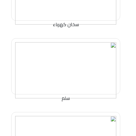
سخان كهرباء
سلم