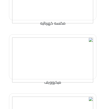
مكنسه كهربائيه
ميكروويف